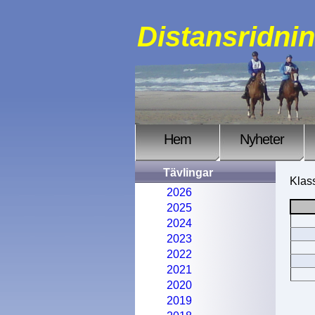
Distansridni
Hem
Nyheter
Tävlingar
Klass
2026
2025
2024
2023
2022
2021
2020
2019