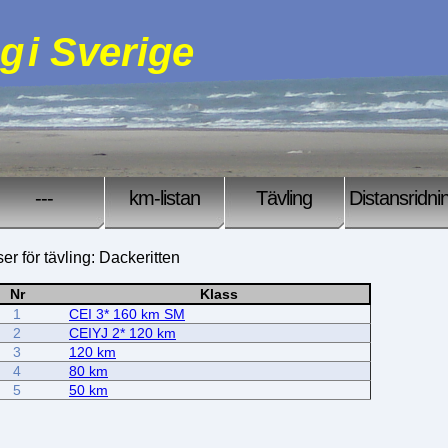
ng
i Sverige
---
km-listan
Tävling
Distansridni
er för tävling: Dackeritten
Nr
Klass
1
CEI 3* 160 km SM
2
CEIYJ 2* 120 km
3
120 km
4
80 km
5
50 km