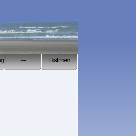
ng
---
Historien