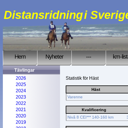
Distansridning
i Sverig
Hem
Nyheter
---
km-lis
Tävlingar
2026
Statistik för Häst
2025
Häst
2024
2023
Varenne
2022
2021
Kvalificering
2020
Nivå 8 CEI*** 140-160 km
2019