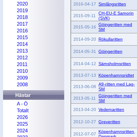
2020
2016-04-17
Simlångsritten
2019
CH-EU-E Samorin
2015-09-11
2018
(SVK)
2017
Göingeritten med
2015-05-16
SM
2016
2015
2014-09-20
Rökullaritten
2014
2013
2014-05-31
Göingeritten
2012
2014-04-12
Sämsholmsritten
2011
2010
2013-07-13
Köpenhamnsridtet
2009
A9-ritten med Lag-
2008
2013-06-08
SM
Hästar
Göingeritten med
2013-05-11
SM
A - Ö
2013-04-20
Vedemaritten
Totalt
2026
2012-10-27
Greveritten
2025
2024
Köpenhamnsritten,
2012-07-07
Danmark