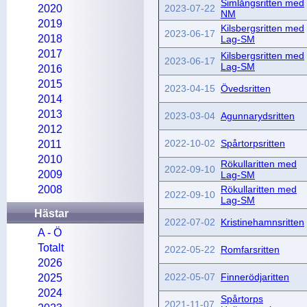
Simlångsritten med
2020
2023-07-22
NM
2019
Kilsbergsritten med
2023-06-17
2018
Lag-SM
2017
Kilsbergsritten med
2023-06-17
Lag-SM
2016
2015
2023-04-15
Övedsritten
2014
2013
2023-03-04
Agunnarydsritten
2012
2022-10-02
Spårtorpsritten
2011
2010
Rökullaritten med
2022-09-10
2009
Lag-SM
2008
Rökullaritten med
2022-09-10
Lag-SM
Hästar
2022-07-02
Kristinehamnsritten
A - Ö
Totalt
2022-05-22
Romfarsritten
2026
2022-05-07
Finnerödjaritten
2025
2024
Spårtorps
2021-11-07