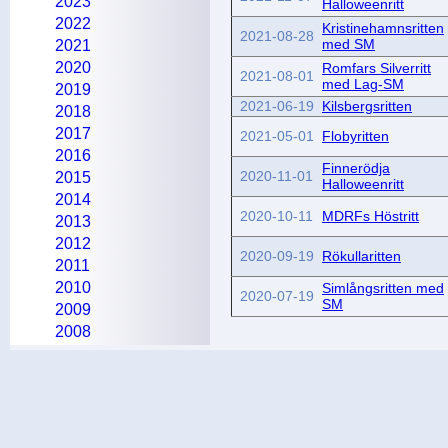
2023
Halloweenritt
2022
Kristinehamnsritten
2021-08-28
med SM
2021
2020
Romfars Silverritt
2021-08-01
med Lag-SM
2019
2021-06-19
Kilsbergsritten
2018
2017
2021-05-01
Flobyritten
2016
Finnerödja
2020-11-01
2015
Halloweenritt
2014
2020-10-11
MDRFs Höstritt
2013
2012
2020-09-19
Rökullaritten
2011
2010
Simlångsritten med
2020-07-19
SM
2009
2008