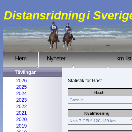
Distansridning
i Sverig
Hem
Nyheter
---
km-lis
Tävlingar
2026
Statistik för Häst
2025
Häst
2024
2023
Gazolin
2022
2021
Kvalificering
2020
Nivå 7 CEI** 120-139 km
2019