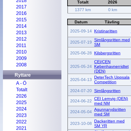
2018
Totalt
2026
2017
1377 km
0 km
2016
2015
Datum
Tävling
2014
2025-09-14
Kristinaritten
2013
2012
Simlångsritten med
2025-07-19
SM
2011
2010
2025-06-28
Kilsbergsritten
2009
CEI/CEN
2008
2025-05-24
Københavnerridtet
(DEN)
Ryttare
DeterTech Uppsala
2025-04-13
Competition
A - Ö
Totalt
2024-07-20
Simlångsritten
2026
CEI Lemvig (DEN)
2024-06-22
2025
med NM
2024
Agunnarydsritten
2024-05-04
med SM
2023
Dackeritten med
2022
2023-10-08
SM YR
2021