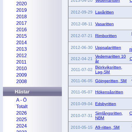
2013-04-20
Vedemaritten
C
2020
2019
2012-09-29
Laxåritten
2018
2017
2012-08-11
Vasaritten
2016
2012-07-21
Rimboritten
2015
2014
2012-06-30
Uppsalarittten
2013
R
2012
Vedemaritten 10
2012-04-21
C
år
2011
Björkviksritten,
2010
2011-07-02
Lag-SM
2009
2011-06-05
Göingeritten, SM
2008
Hästar
2011-05-07
Hökensåsritten
A - Ö
2010-09-04
Edsbyritten
Totalt
2026
Simlångsritten,
C
2010-07-31
NBM
2025
2024
2010-05-15
A9-ritten, SM