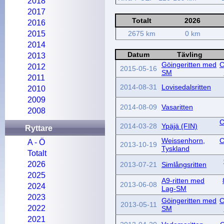
2018
2017
Totalt
2026
2016
2015
2675 km
0 km
2014
Datum
Tävling
2013
Göingeritten med
C
2012
2015-05-16
SM
2011
2014-08-31
Lovisedalsritten
2010
2009
2014-08-09
Vasaritten
2008
C
2014-03-28
Ypäjä (FIN)
Ryttare
Weissenhorn,
C
A - Ö
2013-10-19
Tyskland
Totalt
2026
2013-07-21
Simlångsritten
2025
A9-ritten med
2013-06-08
2024
Lag-SM
2023
Göingeritten med
C
2013-05-11
2022
SM
2021