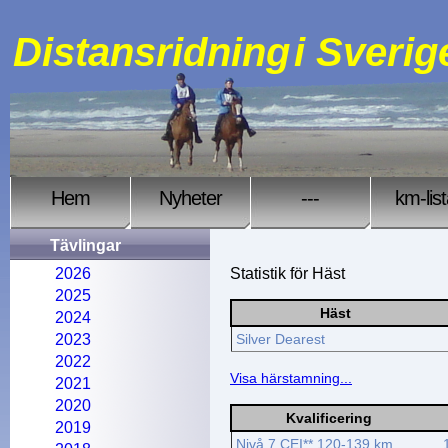
Distansridning
i Sverig
Hem
Nyheter
---
km-lis
Tävlingar
2026
Statistik för Häst
2025
Häst
2024
2023
Silver Dearest
2022
Visa härstamning...
2021
2020
Kvalificering
2019
Nivå 7 CEI** 120-139 km