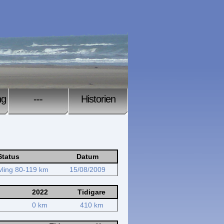
ng
---
Historien
Status
Datum
vling 80-119 km
15/08/2009
2022
Tidigare
0 km
410 km