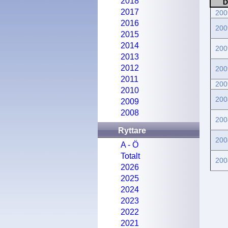
2018
D
2017
200
2016
200
2015
2014
200
2013
2012
200
2011
200
2010
200
2009
2008
200
Ryttare
200
A - Ö
Totalt
200
2026
2025
2024
2023
2022
2021