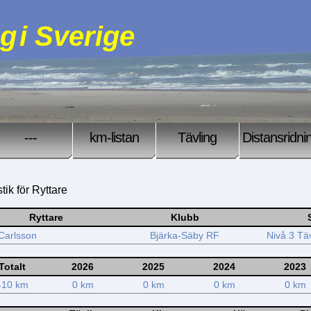
ng
i Sverige
---
km-listan
Tävling
Distansridni
stik för Ryttare
Ryttare
Klubb
 Carlsson
Bjärka-Säby RF
Nivå 3 Tä
Totalt
2026
2025
2024
2023
410 km
0 km
0 km
0 km
0 km