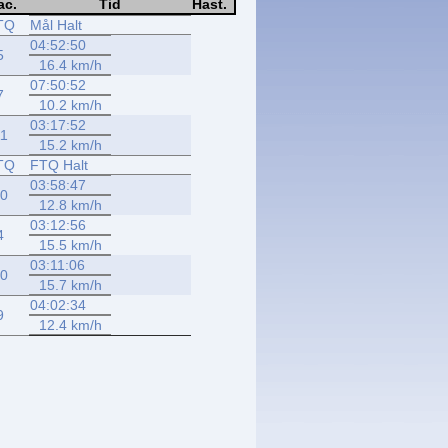
ac.
Tid
Hast.
TQ
Mål Halt
04:52:50
5
16.4 km/h
07:50:52
7
10.2 km/h
03:17:52
1
15.2 km/h
TQ
FTQ Halt
03:58:47
0
12.8 km/h
03:12:56
4
15.5 km/h
03:11:06
0
15.7 km/h
04:02:34
9
12.4 km/h