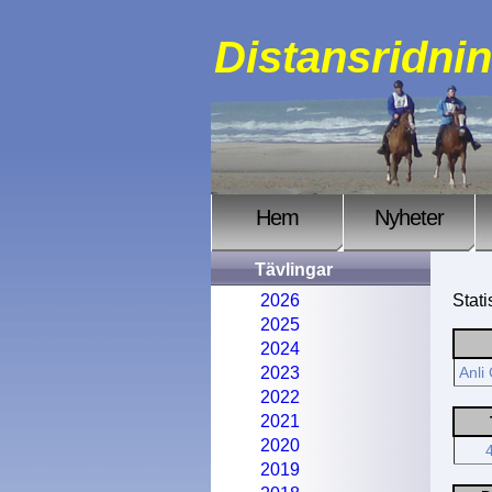
Distansridni
Hem
Nyheter
Tävlingar
2026
Stati
2025
2024
2023
Anli
2022
2021
2020
2019