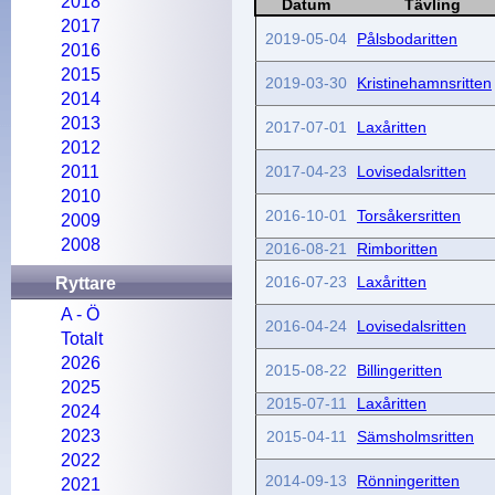
2018
Datum
Tävling
2017
2019-05-04
Pålsbodaritten
2016
2015
2019-03-30
Kristinehamnsritten
2014
2013
2017-07-01
Laxåritten
2012
2011
2017-04-23
Lovisedalsritten
2010
2016-10-01
Torsåkersritten
2009
2008
2016-08-21
Rimboritten
2016-07-23
Laxåritten
Ryttare
A - Ö
2016-04-24
Lovisedalsritten
Totalt
2026
2015-08-22
Billingeritten
2025
2015-07-11
Laxåritten
2024
2023
2015-04-11
Sämsholmsritten
2022
2014-09-13
Rönningeritten
2021