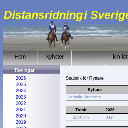
Distansridning
i Sverig
Hem
Nyheter
---
km-lis
Tävlingar
2026
Statistik för Ryttare
2025
Ryttare
2024
2023
Nathalie Karlström
2022
2021
Totalt
2026
2020
1940 km
0 km
2019