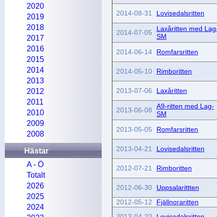
2020
2014-08-31
Lovisedalsritten
2019
2018
Laxåritten med Lag
2014-07-05
SM
2017
2016
2014-06-14
Romfarsritten
2015
2014
2014-05-10
Rimboritten
2013
2013-07-06
Laxåritten
2012
2011
A9-ritten med Lag-
2013-06-08
2010
SM
2009
2013-05-05
Romfarsritten
2008
2013-04-21
Lovisedalsritten
Hästar
A - Ö
2012-07-21
Rimboritten
Totalt
2026
2012-06-30
Uppsalarittten
2025
2012-05-12
Fjällnoraritten
2024
2012-04-22
Lovisedalsritten