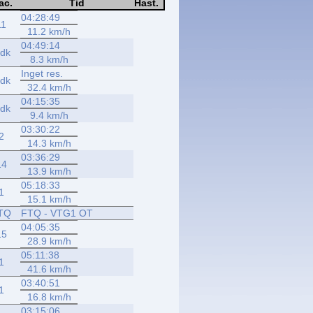
ac.
Tid
Hast.
04:28:49
11
11.2 km/h
04:49:14
dk
8.3 km/h
Inget res.
dk
32.4 km/h
04:15:35
dk
9.4 km/h
03:30:22
2
14.3 km/h
03:36:29
14
13.9 km/h
05:18:33
1
15.1 km/h
TQ
FTQ - VTG1 OT
04:05:35
15
28.9 km/h
05:11:38
1
41.6 km/h
03:40:51
1
16.8 km/h
03:15:06