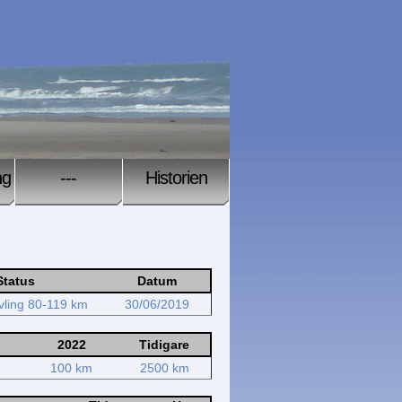
ng
---
Historien
Status
Datum
vling 80-119 km
30/06/2019
2022
Tidigare
100 km
2500 km