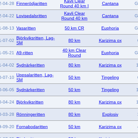
Kavli Clear
2-04-28
Finnerödjaritten
Cantana
G
Round 40 km I
Kavli Clear
2-04-22
Lovisedalsritten
Cantana
G
Round 40 km
1-08-13
Vasaritten
50 km CR
Euphoria
G
Björkviksritten, Lag-
1-07-02
80 km
Karizima ox
SM
40 km Clear
1-05-21
A9-ritten
Euphoria
G
Round
1-04-02
Sydnärkeritten
80 km
Karizima ox
Uppsalaritten, Lag-
0-07-10
50 km
Tingeling
SM
0-06-05
Sydnärkeritten
50 km
Tingeling
0-04-24
Björkviksritten
80 km
Karizima ox
0-03-28
Rönningeritten
80 km
Explosiv
9-09-20
Fornabodaritten
50 km
Karizima ox