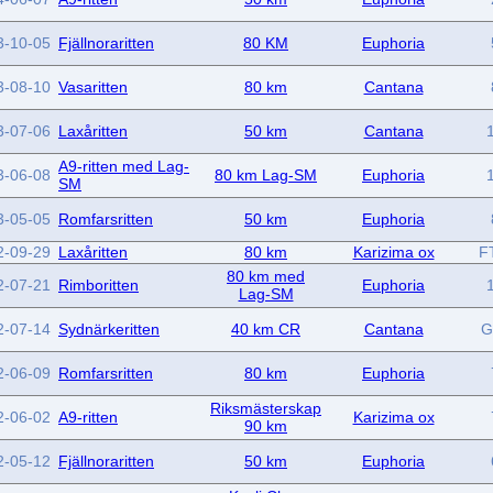
3-10-05
Fjällnoraritten
80 KM
Euphoria
3-08-10
Vasaritten
80 km
Cantana
3-07-06
Laxåritten
50 km
Cantana
A9-ritten med Lag-
3-06-08
80 km Lag-SM
Euphoria
SM
3-05-05
Romfarsritten
50 km
Euphoria
2-09-29
Laxåritten
80 km
Karizima ox
F
80 km med
2-07-21
Rimboritten
Euphoria
Lag-SM
2-07-14
Sydnärkeritten
40 km CR
Cantana
G
2-06-09
Romfarsritten
80 km
Euphoria
Riksmästerskap
2-06-02
A9-ritten
Karizima ox
90 km
2-05-12
Fjällnoraritten
50 km
Euphoria