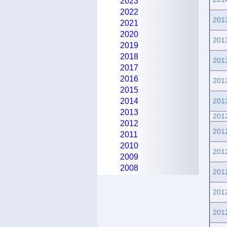
2023
2022
201
2021
2020
201
2019
2018
201
2017
2016
201
2015
2014
201
2013
201
2012
201
2011
2010
201
2009
2008
201
201
201