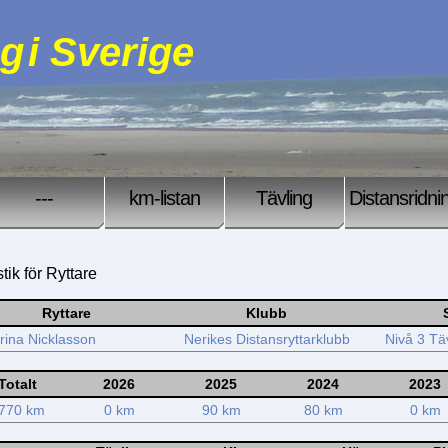
ng
i Sverige
---
km-listan
Tävling
Distansridni
stik för Ryttare
Ryttare
Klubb
rina Nicklasson
Nerikes Distansryttarklubb
Nivå 3 Tä
Totalt
2026
2025
2024
2023
770 km
0 km
90 km
80 km
0 km