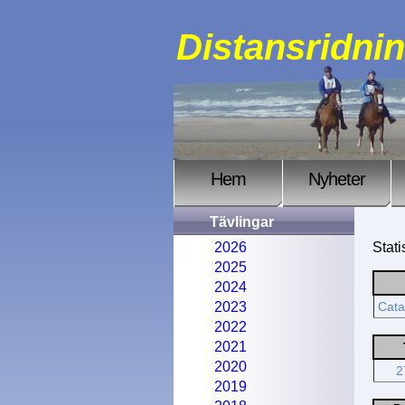
Distansridni
Hem
Nyheter
Tävlingar
2026
Stati
2025
2024
2023
Cata
2022
2021
2020
2
2019