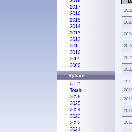
2018
D
2017
202
2016
2015
202
2014
2013
202
2012
2011
202
2010
202
2009
2008
202
Ryttare
201
A - Ö
201
Totalt
2026
201
2025
2024
201
2023
201
2022
2021