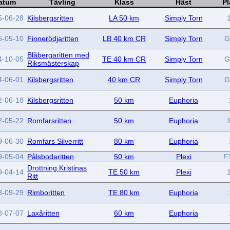
atum
Tävling
Klass
Häst
Pl
5-06-28
Kilsbergsritten
LA 50 km
Simply Torn
5-05-10
Finnerödjaritten
LB 40 km CR
Simply Torn
G
Blåbergaritten med
4-10-05
TE 40 km CR
Simply Torn
G
Riksmästerskap
4-06-01
Kilsbergsritten
40 km CR
Simply Torn
G
2-06-18
Kilsbergsritten
50 km
Euphoria
2-05-22
Romfarsritten
50 km
Euphoria
9-06-30
Romfars Silverritt
80 km
Euphoria
9-05-04
Pålsbodaritten
50 km
Plexi
F
Drottning Kristinas
9-04-14
TE 50 km
Plexi
Ritt
8-09-29
Rimboritten
TE 80 km
Euphoria
8-07-07
Laxåritten
60 km
Euphoria