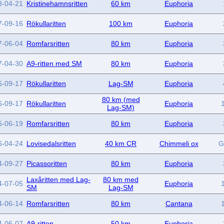
8-04-21
Kristinehamnsritten
60 km
Euphoria
7-09-16
Rökullaritten
100 km
Euphoria
7-06-04
Romfarsritten
80 km
Euphoria
7-04-30
A9-ritten med SM
80 km
Euphoria
6-09-17
Rökullaritten
Lag-SM
Euphoria
80 km (med
6-09-17
Rökullaritten
Euphoria
Lag-SM)
6-06-19
Romfarsritten
80 km
Euphoria
6-04-24
Lovisedalsritten
40 km CR
Chimmeli ox
G
4-09-27
Picassoritten
80 km
Euphoria
Laxåritten med Lag-
80 km med
4-07-05
Euphoria
SM
Lag-SM
4-06-14
Romfarsritten
80 km
Cantana
4-06-07
A9-ritten
50 km
Euphoria