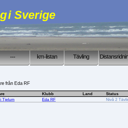
ng
i Sverige
---
km-listan
Tävling
Distansridni
are från Eda RF
are
Klubb
Land
Status
i Tjelum
Eda RF
Nivå 2 Tävl