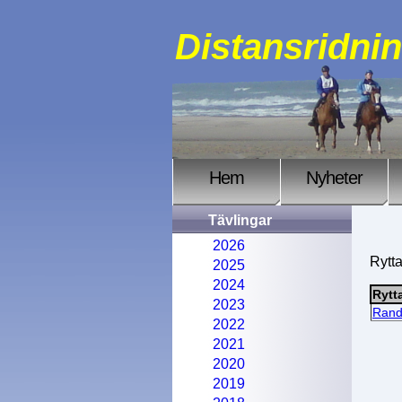
Distansridni
Hem
Nyheter
Tävlingar
2026
Rytt
2025
2024
Rytt
2023
Rand
2022
2021
2020
2019