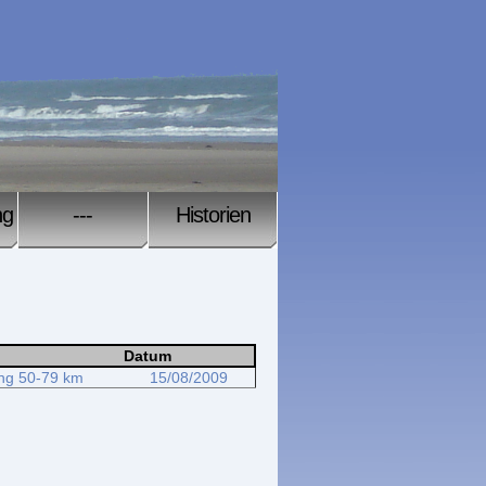
ng
---
Historien
Datum
ing 50-79 km
15/08/2009