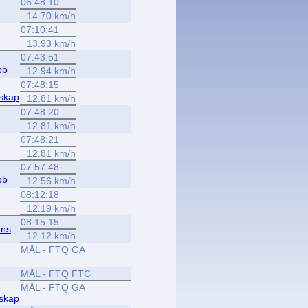
06:48:10
14.70 km/h
07:10:41
13.93 km/h
07:43:51
bb
12.94 km/h
07:48:15
lskap
12.81 km/h
07:48:20
12.81 km/h
07:48:21
12.81 km/h
07:57:48
bb
12.56 km/h
08:12:18
12.19 km/h
08:15:15
ans
12.12 km/h
MÅL - FTQ GA
MÅL - FTQ FTC
MÅL - FTQ GA
lskap