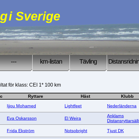
ng
i Sverige
---
km-listan
Tävling
Distansridni
tat för klass: CEI 1* 100 km
ac
Ryttare
Häst
Klubb
Ijjou Mohamed
Lightfeet
Nederländerna
Anklams
Eva Oskarsson
El Weira
Distansryttarsäl
Frida Ekström
Notsobright
Tjust DK