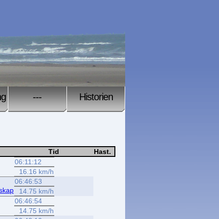
ng
---
Historien
Tid
Hast.
06:11:12
16.16 km/h
06:46:53
lskap
14.75 km/h
06:46:54
14.75 km/h