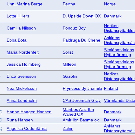
Unni Marina Berge
Pertha
Norge
Lotte Hillers
D. Upside Down OX
Danmark
Nerikes
Camilla Nilsson
Ponduz Boy
Distansryttarklu
Anklams
Ebba Bota
Paldruga Du Chene
Distansryttarsäl
Simlångsdalens
Maria Nordenfelt
Solist
Ryttarförening
Simlångsdalens
Jessica Holmberg
Milleon
Ryttarförening
Nerikes
0
Erica Svensson
Gazolin
Distansryttarklu
1
Nea Mickelsson
Pryncess By Jhamila
Finland
2
Anna Lundholm
CAS Jeremiah Gray
Värmlands Dist
Maribos Aziz Ibn
Q
Hanne Haagen Hansen
Danmark
Wahed OX
Q
Runa Hansen
Amir Ibn Basma ox
Danmark
Anklams
Q
Angelica Cedenfärna
Zahir
Distansryttarsäl