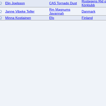
Roslagens Rid 
Q
Elin Joelsson
CAS Tornado Dust
Körklubb
Rm Magnums
Q
Janne Vibeke Teller
Danmark
Javannah
Q
Minna Kostiainen
Efo
Finland