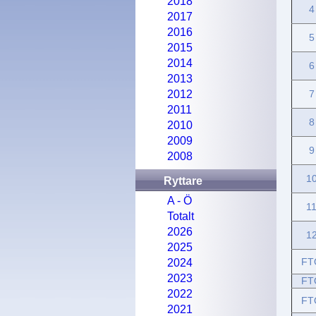
2018
4
2017
2016
5
2015
2014
6
2013
2012
7
2011
8
2010
2009
9
2008
1
Ryttare
A - Ö
1
Totalt
2026
1
2025
FT
2024
2023
FT
2022
FT
2021