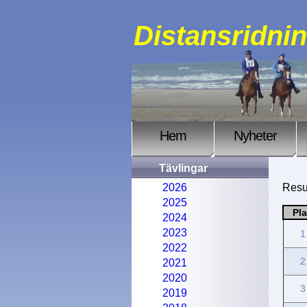
Distansridni
Hem
Nyheter
Tävlingar
2026
Resul
2025
Pl
2024
2023
1
2022
2
2021
2020
3
2019